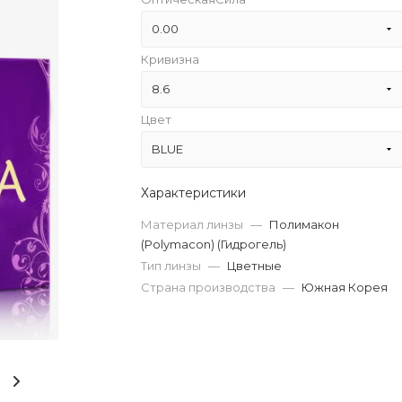
0.00
Кривизна
0.00
8.6
Цвет
8.6
BLUE
BLACK
Характеристики
BLUE
Материал линзы
—
Полимакон
(Polymacon) (Гидрогель)
BROWN
Тип линзы
—
Цветные
Страна производства
—
Южная Корея
GOLD
GRAY
GREEN