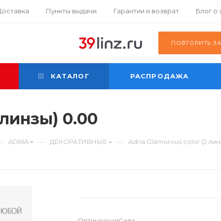
Доставка
Пункты выдачи
Гарантии и возврат
Блог о
К
ПОВТОРИТЬ З
КАТАЛОГ
РАСПРОДАЖА
 линзы) 0.00
—
—
—
ADRIA
ДЕКОРАТИВНЫЕ
Adria Glamorous color (2 лин
ОптическаяСила