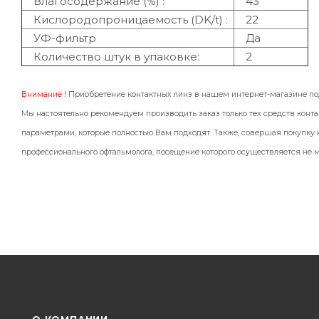
Влагосодержание (%) :
43
Кислородопроницаемость (DK/t) :
22
УФ-фильтр
Да
Количество штук в упаковке:
2
Внимание !
Приобретение контактных линз в нашем интернет-магазине п
Мы настоятельно рекомендуем производить заказ только тех средств конта
параметрами, которые полностью Вам подходят. Также, совершая покупку н
профессионального офтальмолога, посещение которого осуществляется не м