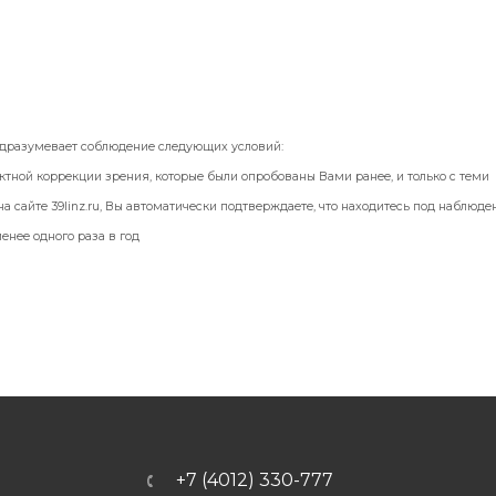
одразумевает соблюдение следующих условий:
ктной коррекции зрения, которые были опробованы Вами ранее, и только с теми
а сайте 39linz.ru, Вы автоматически подтверждаете, что находитесь под наблюд
енее одного раза в год
+7 (4012) 330-777