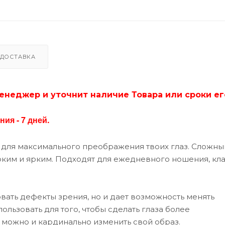
PURE GOLD
TURQUOISE
VIOLET
ДОСТАВКА
енеджер и уточнит наличие Товара или сроки ег
ия - 7 дней.
 для максимального преображения твоих глаз. Сложны
оким и ярким. Подходят для ежедневного ношения, кл
овать дефекты зрения, но и дает возможность менять
льзовать для того, чтобы сделать глаза более
 можно и кардинально изменить свой образ.