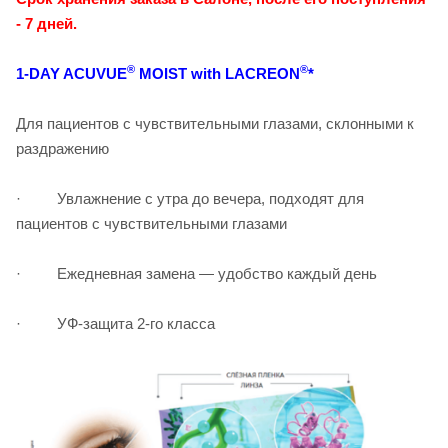
- 7 дней.
-5.25
®
®
1-DAY ACUVUE
MOIST with LACREON
*
-5.00
-4.75
Для пациентов c чувствительными глазами, склонными к
раздражению
-4.50
· Увлажнение с утра до вечера, подходят для
-4.25
пациентов с чувствительными глазами
-4.00
· Ежедневная замена — удобство каждый день
-3.75
· УФ-защита 2-го класса
-3.50
-3.25
-3.00
-2.75