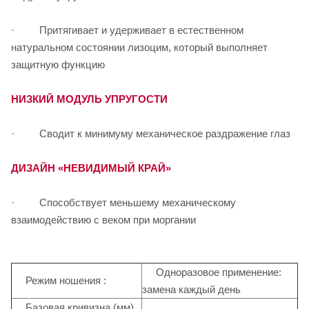
+0.75
+1.00
· Притягивает и удерживает в естественном
натуральном состоянии лизоцим, который выполняет
+1.25
защитную функцию
+1.50
НИЗКИЙ МОДУЛЬ УПРУГОСТИ
+1.75
· Сводит к минимуму механическое раздражение глаз
+2.00
ДИЗАЙН «НЕВИДИМЫЙ КРАЙ»
+2.25
+2.50
· Способствует меньшему механическому
взаимодействию с веком при моргании
+2.75
+3.00
Одноразовое применение:
Режим ношения :
+3.25
замена каждый день
Базовая кривизна (мм)