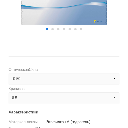
ОптическаяСила
-0.50
Кривизна
-12.00
8.5
-11.50
8.5
Характеристики
-11.00
9.0
Материал линзы
—
Этафилкон А (гидрогель)
-10.50