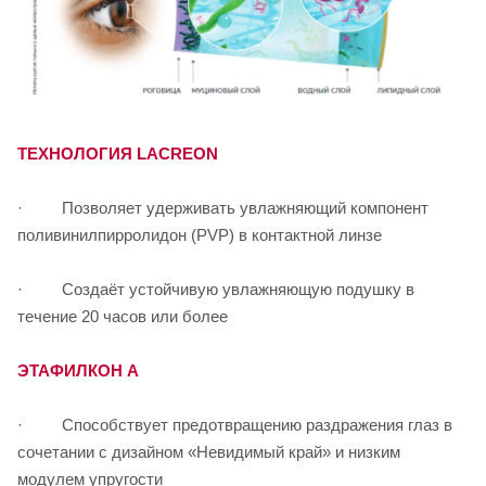
-2.50
-2.25
-2.00
ТЕХНОЛОГИЯ LACREON
-1.75
· Позволяет удерживать увлажняющий компонент
-1.50
поливинилпирролидон (PVP) в контактной линзе
-1.25
· Создаёт устойчивую увлажняющую подушку в
-1.00
течение 20 часов или более
-0.75
ЭТАФИЛКОН А
-0.50
· Способствует предотвращению раздражения глаз в
+0.50
сочетании с дизайном «Невидимый край» и низким
модулем упругости