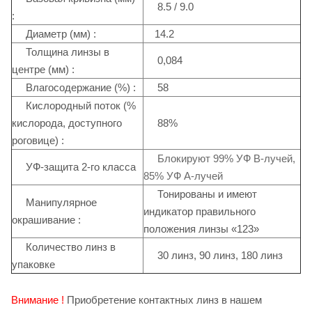
+3.50
8.5 / 9.0
:
+3.75
Диаметр (мм) :
14.2
Толщина линзы в
0,084
+4.00
центре (мм) :
Влагосодержание (%) :
58
+4.25
Кислородный поток (%
+4.50
кислорода, доступного
88%
роговице) :
+4.75
Блокируют 99% УФ В-лучей,
УФ-защита 2-го класса
+5.00
85% УФ А-лучей
Тонированы и имеют
Манипулярное
+5.25
индикатор правильного
окрашивание :
положения линзы «123»
+5.50
Количество линз в
30 линз, 90 линз, 180 линз
+5.75
упаковке
+6.00
Внимание !
Приобретение контактных линз в нашем