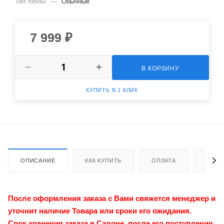
Тип линзы
—
Обычные
-10.00
7 999 ₽
-9.50
-9.00
В КОРЗИНУ
-8.50
КУПИТЬ В 1 КЛИК
-8.00
-7.50
-7.00
-6.50
ОПИСАНИЕ
КАК КУПИТЬ
ОПЛАТА
ДОСТ
-6.00
После оформления заказа с Вами свяжется менеджер и
-5.75
уточнит наличие Товара или сроки его ожидания.
-5.50
Срок хранения заказа в Салоне, после его поступления