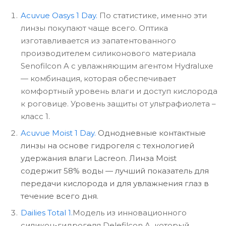
Acuvue Oasys 1 Day.
По статистике, именно эти
линзы покупают чаще всего. Оптика
изготавливается из запатентованного
производителем силиконового материала
Senofilcon A с увлажняющим агентом Hydraluxe
— комбинация, которая обеспечивает
комфортный уровень влаги и доступ кислорода
к роговице. Уровень защиты от ультрафиолета –
класс 1.
Acuvue Moist 1 Day.
Однодневные контактные
линзы на основе гидрогеля с технологией
удержания влаги Lacreon. Линза Moist
содержит 58% воды — лучший показатель для
передачи кислорода и для увлажнения глаз в
течение всего дня.
Dailies Total 1.
Модель из инновационного
силикон-гидрогеля Delefilcon A, который