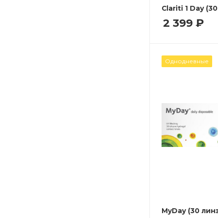
Clariti 1 Day (3
2 399
₽
Однодневные
MyDay (30 линз