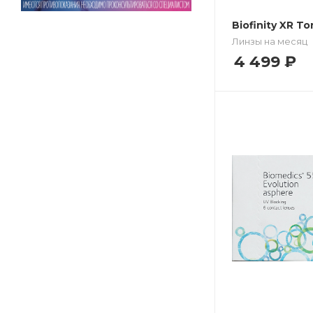
Biofinity XR To
Линзы на месяц
4 499
₽