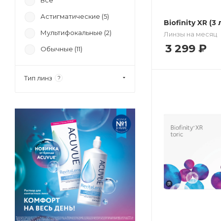
Все
Астигматические (
5
)
Biofinity XR (3
Мультифокальные (
2
)
Линзы на месяц
3 299
₽
Обычные (
11
)
Тип линз
?