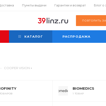
Доставка
Пункты выдачи
Гарантии и возврат
Блог о
К
ПОВТОРИТЬ З
КАТАЛОГ
РАСПРОДАЖА
—
COOPER VISION
IOFINITY
BIOMEDICS
 ТОВАРОВ
1 ТОВАР