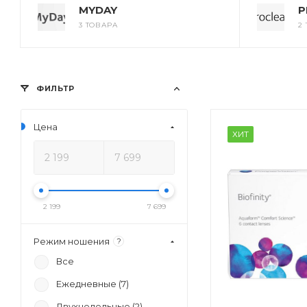
MYDAY
P
3 ТОВАРА
2
ФИЛЬТР
Цена
ХИТ
2 199
7 699
Режим ношения
?
Все
Ежедневные (
7
)
Двухнедельные (
2
)