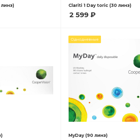
0 линз)
Clariti 1 Day toric (30 линз)
2 599
₽
Однодневные
)
MyDay (90 линз)