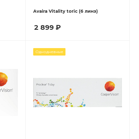
Avaira Vitality toric (6 линз)
2 899
₽
Однодневные