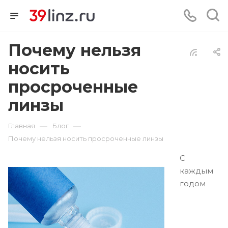
Почему нельзя
носить
просроченные
линзы
—
—
Главная
Блог
Почему нельзя носить просроченные линзы
С
каждым
годом