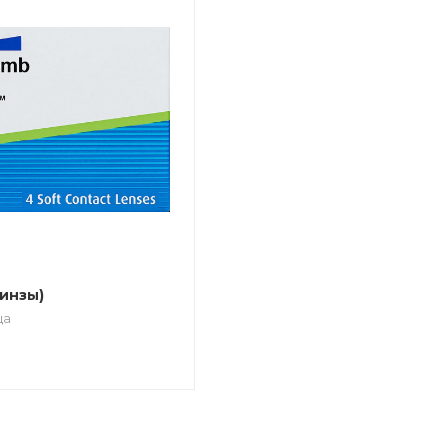
инзы)
ца