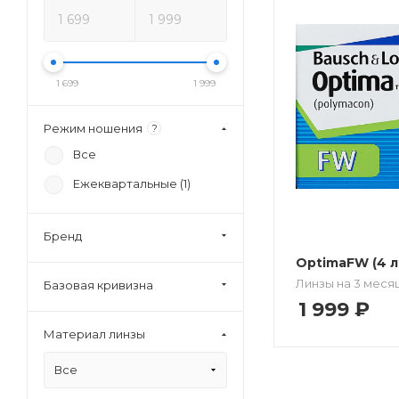
1 699
1 999
Режим ношения
?
Все
Ежеквартальные (
1
)
Бренд
OptimaFW (4 л
Линзы на 3 меся
Базовая кривизна
1 999
₽
Материал линзы
Все