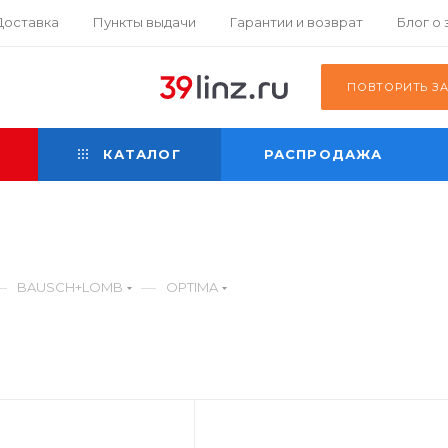
Доставка
Пункты выдачи
Гарантии и возврат
Блог о
К
ПОВТОРИТЬ З
КАТАЛОГ
РАСПРОДАЖА
—
—
BAUSCH+LOMB
OPTIMA