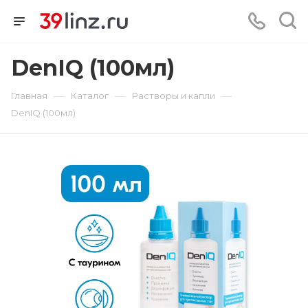
DenIQ (100мл)
—
—
—
Главная
Каталог
Растворы и капли
DenIQ (100мл)