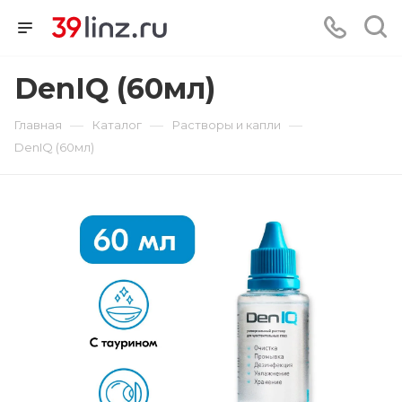
DenIQ (60мл)
—
—
—
Главная
Каталог
Растворы и капли
DenIQ (60мл)