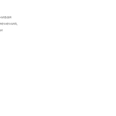
чивая
менения,
 и