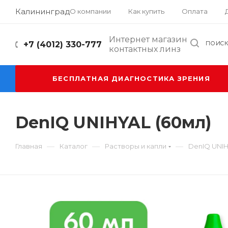
Калининград
О компании
Как купить
Оплата
Интернет магазин
+7 (4012) 330-777
ПОИС
контактных линз
БЕСПЛАТНАЯ ДИАГНОСТИКА ЗРЕНИЯ
DenIQ UNIHYAL (60мл)
—
—
—
Главная
Каталог
Растворы и капли
DenIQ UNIH