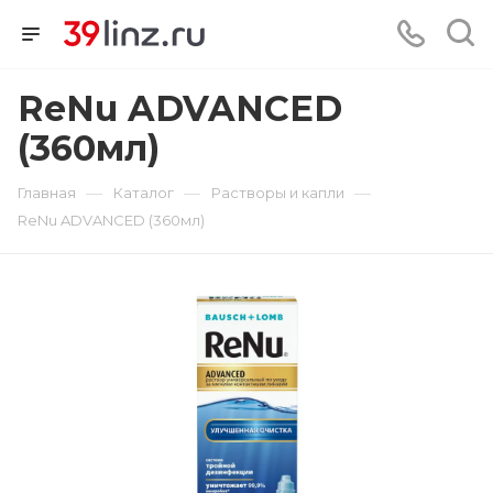
ReNu ADVANCED
(360мл)
—
—
—
Главная
Каталог
Растворы и капли
ReNu ADVANCED (360мл)