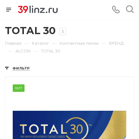
TOTAL 30
3
—
—
—
Главная
Каталог
Контактные линзы
БРЕНД
—
—
ALCON
TOTAL 30
ФИЛЬТР
ХИТ