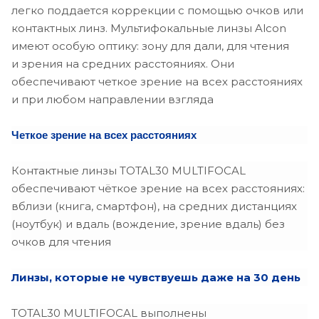
легко поддается коррекции с помощью очков или
+0.75
контактных линз. Мультифокальные линзы Alcon
+1.00
имеют особую оптику: зону для дали, для чтения
и зрения на средних расстояниях. Они
+1.25
обеспечивают четкое зрение на всех расстояниях
+1.50
и при любом направлении взгляда
+1.75
Четкое зрение на всех расстояниях
+2.00
Контактные линзы TOTAL30 MULTIFOCAL
+2.25
обеспечивают чёткое зрение на всех расстояниях:
вблизи (книга, смартфон), на средних дистанциях
+2.50
(ноутбук) и вдаль (вождение, зрение вдаль) без
очков для чтения
+2.75
+3.00
Линзы, которые не чувствуешь даже на 30 день
+3.25
TOTAL30 MULTIFOCAL выполнены