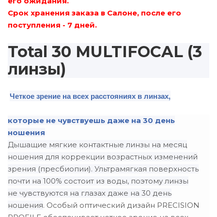
его ожидания.
-4.75
Срок хранения заказа в Салоне, после его
-4.50
поступления - 7 дней.
-4.25
Total 30 MULTIFOCAL (3
линзы)
-4.00
-3.75
Четкое зрение на всех расстояниях в линзах,
-3.50
которые не чувствуешь даже на 30 день
-3.25
ношения
-3.00
Дышащие мягкие контактные линзы на месяц
ношения для коррекции возрастных изменений
-2.75
зрения (пресбиопии). Ультрамягкая поверхность
почти на 100% состоит из воды, поэтому линзы
-2.50
не чувствуются на глазах даже на 30 день
-2.25
ношения
. Особый оптический дизайн PRECISION