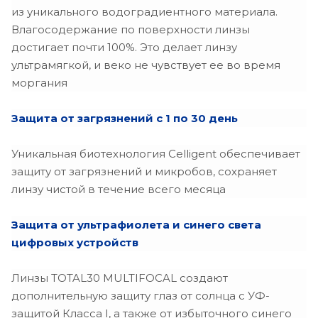
из уникального водоградиентного материала.
+3.50
Влагосодержание по поверхности линзы
+3.75
достигает почти 100%. Это делает линзу
ультрамягкой, и веко не чувствует ее во время
+4.00
моргания
+4.25
Защита от загрязнений с 1 по 30 день
+4.50
Уникальная биотехнология Celligent обеспечивает
+4.75
защиту от загрязнений и микробов, сохраняет
+5.00
линзу чистой в течение всего месяца
+5.25
Защита от ультрафиолета и синего света
цифровых устройств
+5.50
+5.75
Линзы TOTAL30 MULTIFOCAL создают
дополнительную защиту глаз от солнца с УФ-
+6.00
защитой Класса I, а также от избыточного синего