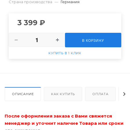
-7.50
Страна производства
—
Германия
-7.25
3 399 ₽
-7.00
-6.75
В КОРЗИНУ
-6.50
КУПИТЬ В 1 КЛИК
-6.25
-6.00
-5.75
ОПИСАНИЕ
КАК КУПИТЬ
ОПЛАТА
Д
-5.50
-5.25
После оформления заказа с Вами свяжется
-5.00
менеджер и уточнит наличие Товара или сроки