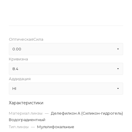
ОптическаяСила
0.00
Кривизна
-9.00
8.4
-8.75
Аддидация
8.4
-8.50
HI
-8.25
HI
Характеристики
-8.00
LO
Материал линзы
—
Делефилкон А (Силикон-гидрогель)
Водоградиентный
-7.75
MED
Тип линзы
—
Мультифокальные