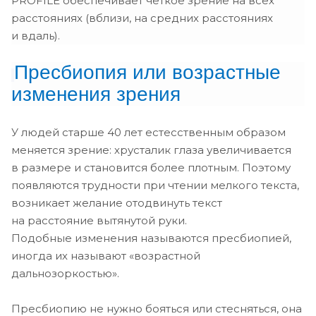
PROFILE обеспечивает четкое зрение на всех
-2.00
расстояниях (вблизи, на средних расстояниях
и вдаль).
-1.75
Пресбиопия
или возрастные
-1.50
изменения зрения
-1.25
-1.00
У людей старше 40 лет естесственным образом
меняется зрение: хрусталик глаза увеличивается
-0.75
в размере и становится более плотным. Поэтому
-0.50
появляются трудности при чтении мелкого текста,
возникает желание отодвинуть текст
-0.25
на расстояние вытянутой руки.
Подобные изменения называются пресбиопией,
0.00
иногда их называют «возрастной
+0.25
дальнозоркостью».
+0.50
Пресбиопию не нужно бояться или стесняться, она