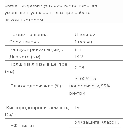
света цифровых устройств, что помогает
уменьшить усталость глаз при работе
за компьютером
Режим ношения:
Дневной
Срок замены:
1 месяц
Радиус кривизны (мм) :
8.4
Диаметр (мм) :
14.2
Толщина линзы в центре
0.08
(мм) :
≈ 100% на
Влагосодержание (%) :
поверхности, 55%
внутри
Кислородопроницаемость,
154
Dk/t :
УФ защита Класс I ,
УФ-фильтр :