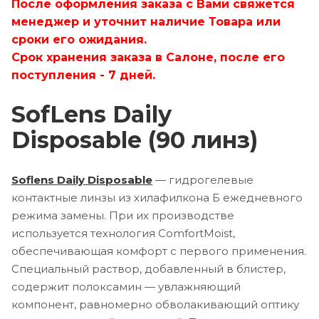
После оформления заказа с Вами свяжется
-4.25
менеджер и уточнит наличие Товара или
сроки его ожидания.
-4.00
Срок хранения заказа в Салоне, после его
поступления - 7 дней.
-3.75
SofLens Daily
-3.50
Disposable (90 линз)
-3.25
-3.00
Soflens Daily Disposable
— гидрогелевые
-2.75
контактные линзы из хилафилкона Б ежедневного
режима замены. При их производстве
-2.50
используется технология ComfortMoist,
обеспечивающая комфорт с первого применения.
-2.25
Специальный раствор, добавленный в блистер,
-2.00
содержит полоксамин — увлажняющий
компонент, равномерно обволакивающий оптику
-1.75