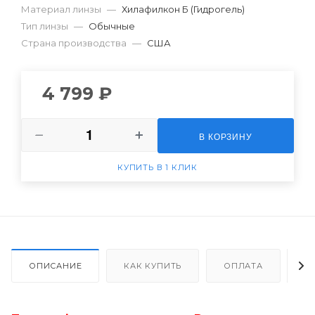
Материал линзы
—
Хилафилкон Б (Гидрогель)
-7.50
Тип линзы
—
Обычные
Страна производства
—
США
-7.00
-6.50
4 799 ₽
-6.25
-6.00
В КОРЗИНУ
-5.75
КУПИТЬ В 1 КЛИК
-5.50
-5.25
-5.00
ОПИСАНИЕ
КАК КУПИТЬ
ОПЛАТА
Д
-4.75
-4.50