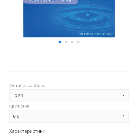
ОптическаяСила
-0.50
Кривизна
-9.00
8.6
-8.50
8.6
Характеристики
-8.00