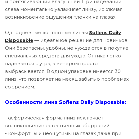
и притягивающий влагу к ней. При надевании
слеза моментально увлажняет линзу, исключая
-1.50
возникновение ощущения пленки на глазах.
-1.25
Однодневные контактные линзы
Soflens Daily
-1.00
Disposable
— идеальное решение для новичков.
Они безопасны, удобны, не нуждаются в покупке
-0.75
специальных средств для ухода. Оптика легко
-0.50
надевается с утра, а вечером просто
выбрасывается. В одной упаковке имеется 30
+0.50
линз, что позволяет на месяц забыть о проблемах
+0.75
со зрением.
+1.00
Особенности линз Soflens Daily Disposable:
+1.25
- асферическая форма линз исключает
+1.50
возникновение естественных аберраций;
- комфортны и неощутимы на глазах даже при
+1.75