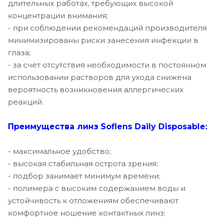
длительных работах, требующих высокой
концентрации внимания;
+2.00
- при соблюдении рекомендаций производителя
+2.25
минимизированы риски занесения инфекции в
глаза;
+2.50
- за счет отсутствия необходимости в постоянном
использовании растворов для ухода снижена
+2.75
вероятность возникновения аллергических
+3.00
реакций.
+3.25
Преимущества линз Soflens Daily Disposable:
+3.50
- максимальное удобство;
+3.75
- высокая стабильная острота зрения;
- подбор занимает минимум времени;
+4.00
- полимера с высоким содержанием воды и
+4.25
устойчивость к отложениям обеспечивают
комфортное ношение контактных линз;
+4.50