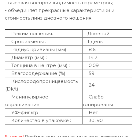
- высокая воспроизводимость параметров;
- объединяет прекрасные характеристики и
+4.75
стоимость линз дневного ношения.
+5.00
Режим ношения:
Дневной
+5.25
Срок замены :
1 день
Радиус кривизны (мм) :
8.6
+5.50
Диаметр (мм) :
14.2
+5.75
Толщина в центре (мм) :
0.09
Влагосодержание (%) :
59
+6.00
Кислородопроницаемость
24
+6.50
(Dk/t) :
Манипулярное
Слабо
окрашивание :
тонированы
УФ-фильтр :
Нет
Количество в упаковке :
30, 90
Внимание !
Приобретение контактных линз в нашем интернет-магазине