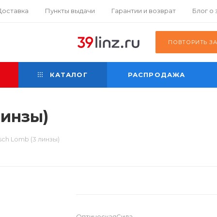
Доставка
Пункты выдачи
Гарантии и возврат
Блог о
К
ПОВТОРИТЬ З
КАТАЛОГ
РАСПРОДАЖА
линзы)
ch Lomb (3 линзы)
ОптическаяСила