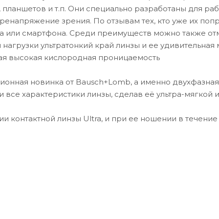
 планшетов и т.п. Они специально разработаны для раб
-3.75
еренапряжение зрения. По отзывам тех, кто уже их поп
ра или смартфона. Среди преимуществ можно также отм
-3.50
 нагрузки ультратонкий край линзы и ее удивительная 
ая высокая кислородная проницаемость
-3.25
-3.00
ционная новинка от Bausch+Lomb, а именно двухфазная
 все характеристики линзы, сделав её ультра-мягкой и
-2.75
 контактной линзы Ultra, и при ее ношении в течение
-2.50
-2.25
-2.00
-1.75
-1.50