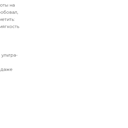
оты на
робовал,
етить:
мягкость
 ультра-
 даже