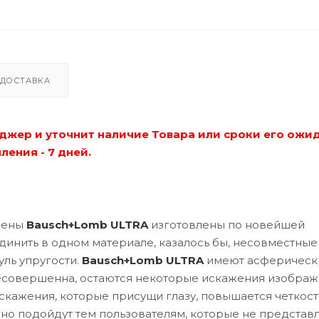
-7.00
-6.50
ДОСТАВКА
-6.00
-5.75
джер и уточнит наличие Товара или сроки его ожи
-5.50
ления - 7 дней.
-5.25
-5.00
мены
Bausch+Lomb ULTRA
изготовлены по новейшей
-4.75
оединить в одном материале, казалось бы, несовместные
-4.50
ль упругости.
Bausch+Lomb ULTRA
имеют асферическ
несовершенна, остаются некоторые искажения изображ
-4.25
кажения, которые присущи глазу, повышается четкост
но подойдут тем пользователям, которые не представ
-4.00