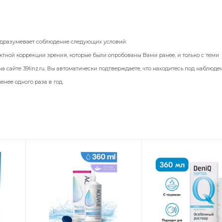
+1.50
+1.75
+2.00
одразумевает соблюдение следующих условий:
ктной коррекции зрения, которые были опробованы Вами ранее, и только с теми
+2.25
а сайте 39linz.ru, Вы автоматически подтверждаете, что находитесь под наблюд
нее одного раза в год.
+2.50
+2.75
+3.00
+3.25
+3.50
+3.75
+4.00