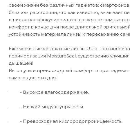
своей жизни без различных гаджетов: смартфонов,
близком расстоянии, что как известно, вызывает п
в них легко сфокусироваться на экране компьюте
комфорт в конце дня после длительной зрительной
устойчивость материала линзы к пересыханию сам
Ежемесячные контактные линзы Ultra - это иннова
полимеризация MoistureSeal, существенно улучшили
дышащей!
Вы ощутите превосходный комфорт и при надевании
самого долгого дня!
·
- Высокое влагосодержание.
·
- Низкий модуль упругости.
·
- Превосходная кислородопроницаемость.