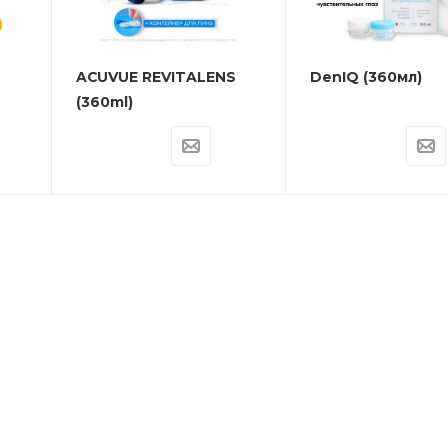
+4.25
+4.50
ACUVUE REVITALENS
DenIQ (360мл)
+4.75
(360ml)
+5.00
+5.25
+5.50
+5.75
+6.00