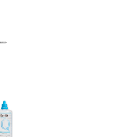
ением