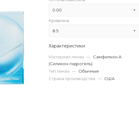
0.00
Кривизна
-12.00
8.5
-11.50
8.5
Характеристики
-11.00
Материал линзы
—
Самфилкон А
-10.50
(Силикон-гидрогель)
Тип линзы
—
Обычные
-10.00
Страна производства
—
США
-9.50
-9.00
-8.50
-8.00
-7.50