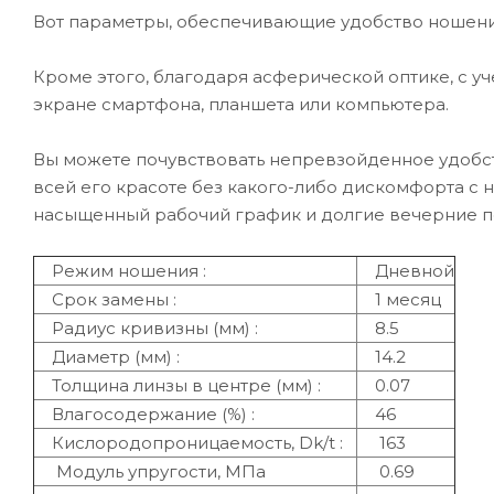
Вот параметры, обеспечивающие удобство ношени
Кроме этого, благодаря асферической оптике, с уч
экране смартфона, планшета или компьютера.
Вы можете почувствовать непревзойденное удобств
всей его красоте без какого-либо дискомфорта с н
насыщенный рабочий график и долгие вечерние п
Режим ношения :
Дневной
Срок замены :
1 месяц
Радиус кривизны (мм) :
8.5
Диаметр (мм) :
14.2
Толщина линзы в центре (мм) :
0.07
Влагосодержание (%) :
46
Кислородопроницаемость, Dk/t :
163
Модуль упругости, MПa
0.69