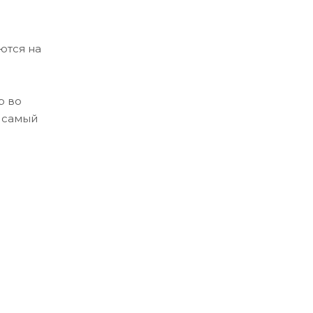
ются на
р во
д самый