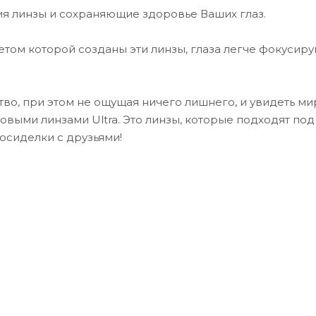
-1.25
я линзы и сохраняющие здоровье Ваших глаз.
-1.00
етом которой созданы эти линзы, глаза легче фокусиру
-0.75
-0.50
о, при этом не ощущая ничего лишнего, и увидеть ми
-0.25
овыми линзами Ultra. Это линзы, которые подходят по
осиделки с друзьями!
0.00
+0.25
+0.50
+0.75
+1.00
+1.25